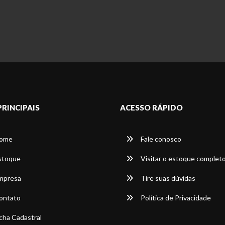
PRINCIPAIS
ACESSO RÁPIDO
ome
Fale conosco
stoque
Visitar o estoque complet
mpresa
Tire suas dúvidas
ontato
Política de Privacidade
cha Cadastral