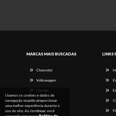
MARCAS MAIS BUSCADAS
LINKS 
Chevrolet
H
Volkswagen
E
Citroën
E
Usamos os cookies e dados de
navegação visando proporcionar
Ram
C
uma melhor experiência durante o
Jeep
Fi
uso do site. Ao continuar, você
concorda com nossa
Política de