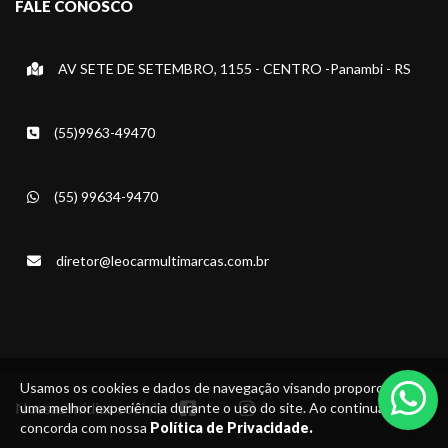
FALE CONOSCO
AV SETE DE SETEMBRO, 1155 - CENTRO -Panambi - RS
(55)9963-49470
(55) 99634-9470
diretor@leocarmultimarcas.com.br
Usamos os cookies e dados de navegação visando proporcionar
Nossas mídias sociais:
uma melhor experiência durante o uso do site. Ao continuar, você
concorda com nossa
Política de Privacidade.