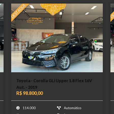
DESTAQUE
DE
Toyota - Corolla GLi Upper 1.8 Flex 16V
Aut. - 2019
R$ 98.800,00
114.000
Automático