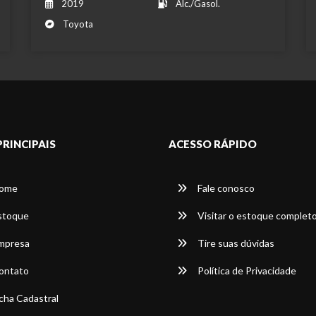
2019
Álc./Gasol.
Toyota
PRINCIPAIS
ACESSO RÁPIDO
ome
Fale conosco
stoque
Visitar o estoque complet
mpresa
Tire suas dúvidas
ontato
Política de Privacidade
cha Cadastral