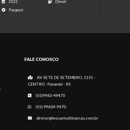
2022
Diesel
Peugeot
FALE CONOSCO
AV SETE DE SETEMBRO, 1155 -
CENTRO -Panambi - RS
o
(55)9963-49470
(55) 99634-9470
diretor@leocarmultimarcas.com.br