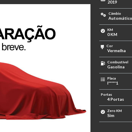
2019
Câmbio
Automátic
KM
0 KM
Cor
Vermelha
Combustível
Gasolina
Placa
I*****1
Portas
4 Portas
Zero KM
Sim