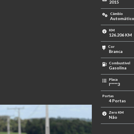
2015
Câmbio
Automátic
KM
126.206 KM
Cor
Branca
Combustível
Gasolina
Placa
I*****3
Portas
4 Portas
Zero KM
Não