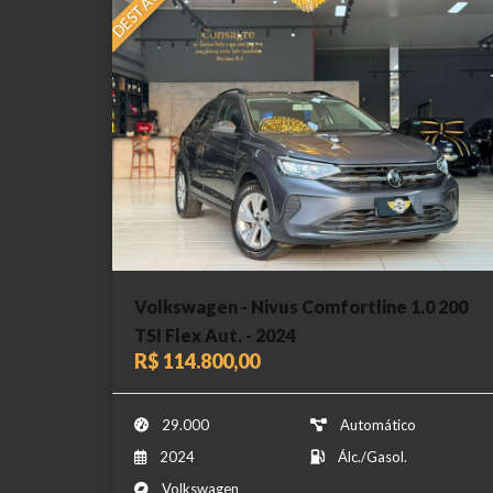
DESTAQUE
Volkswagen - Nivus Comfortline 1.0 200
TSI Flex Aut. - 2024
R$ 114.800,00
29.000
Automático
2024
Álc./Gasol.
Volkswagen