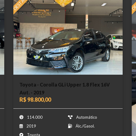
DESTAQUE
DE
Toyota - Corolla GLi Upper 1.8 Flex 16V
Aut. - 2019
R$ 98.800,00
114.000
Automático
2019
Álc./Gasol.
Toyota