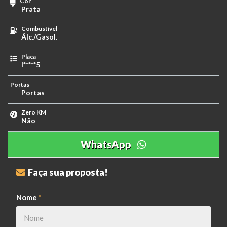
Cor
Prata
Combustível
Álc./Gasol.
Placa
I*****5
Portas
Portas
Zero KM
Não
WhatsApp
Faça sua proposta!
Nome
*